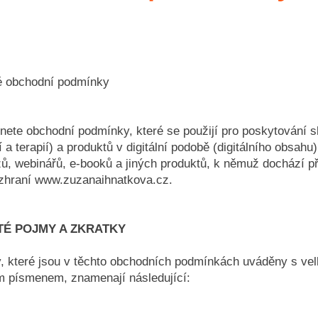
 obchodní podmínky
nete obchodní podmínky, které se použijí pro poskytování s
 a terapií) a produktů v digitální podobě (digitálního obsahu)
zů, webinářů, e-booků a jiných produktů, k němuž dochází p
zhraní
www.zuzanaihnatkova.cz
.
ITÉ POJMY A ZKRATKY
, které jsou v těchto obchodních podmínkách uváděny s ve
m písmenem, znamenají následující: