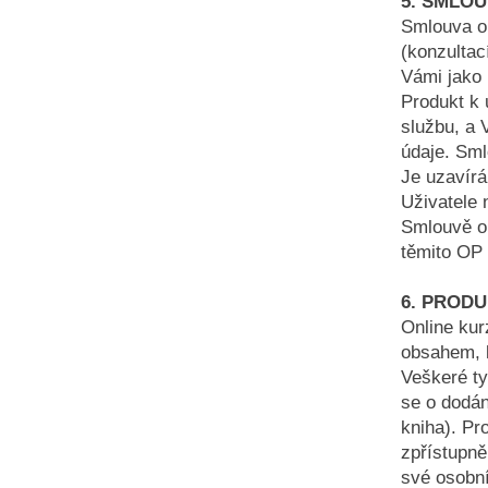
5. SMLO
Smlouva o 
(konzultac
Vámi jako 
Produkt k 
službu, a 
údaje. Sml
Je uzavírá
Uživatele 
Smlouvě o
těmito OP 
6. PROD
Online kurz
obsahem, 
Veškeré ty
se o dodán
kniha). Pr
zpřístupně
své osobní