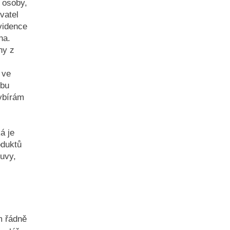
 osoby,
vatel
vidence
na.
ny z
 ve
ebu
ybírám
á je
oduktů
ouvy,
m řádně