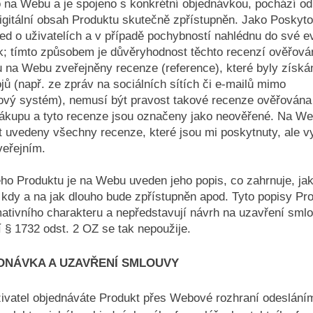
 na Webu a je spojeno s konkrétní objednávkou, pochází od
digitální obsah Produktu skutečně zpřístupněn. Jako Poskyto
d o uživatelích a v případě pochybností nahlédnu do své e
; tímto způsobem je důvěryhodnost těchto recenzí ověřová
 na Webu zveřejněny recenze (reference), které byly získá
ojů (např. ze zpráv na sociálních sítích či e-mailů mimo
ový systém), nemusí být pravost takové recenze ověřována
nákupu a tyto recenze jsou označeny jako neověřené. Na W
 uvedeny všechny recenze, které jsou mi poskytnuty, ale v
zveřejním.
ho Produktu je na Webu uveden jeho popis, co zahrnuje, jak
 kdy a na jak dlouho bude zpřístupněn apod. Tyto popisy Pr
mativního charakteru a nepředstavují návrh na uzavření sml
 § 1732 odst. 2 OZ se tak nepoužije.
DNÁVKA A UZAVŘENÍ SMLOUVY
ivatel objednáváte Produkt přes Webové rozhraní odeslání