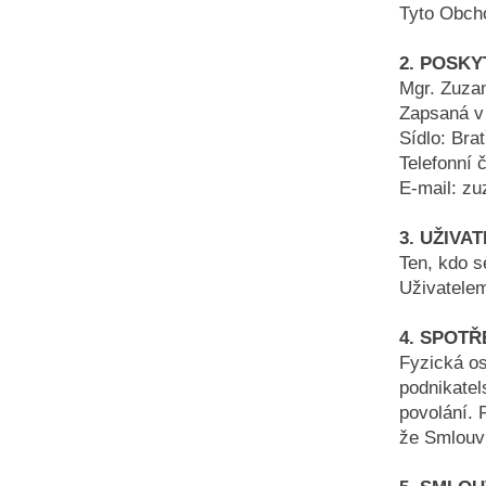
Tyto Obch
2. POSK
Mgr. Zuza
Zapsaná v
Sídlo: Bra
Telefonní 
E-mail:
zu
3. UŽIVA
Ten, kdo 
Uživatelem
4. SPOTŘ
Fyzická o
podnikate
povolání. 
že Smlouvu