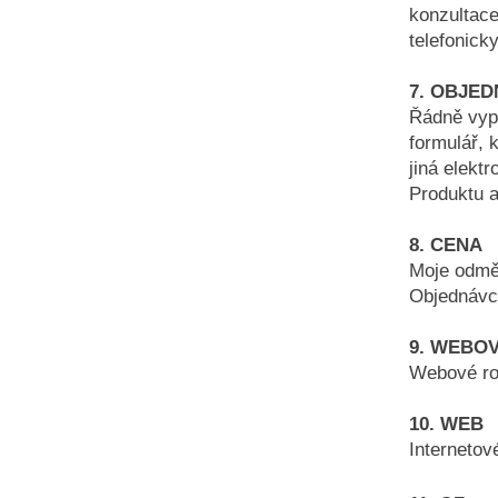
konzultace
telefonick
7. OBJE
Řádně vypl
formulář, 
jiná elekt
Produktu a
8. CENA
Moje odmě
Objednávc
9. WEBO
Webové ro
10. WEB
Interneto