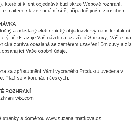
), které si klient objednává buď skrze Webové rozhraní,
y, e-mailem, skrze sociální sítě, případně jiným způsobem.
DNÁVKA
něný a odeslaný elektronický objednávkový nebo kontaktní
který představuje Váš návrh na uzavření Smlouvy; Váš e-ma
ronická zpráva odeslaná se záměrem uzavření Smlouvy a zí
 obsahující Vaše osobní údaje.
na za zpřístupnění Vámi vybraného Produktu uvedená v
e. Platí se v korunách českých.
VÉ ROZHRANÍ
zhraní wix.com
vé stránky s doménou
www.zuzanaihnatkova.cz