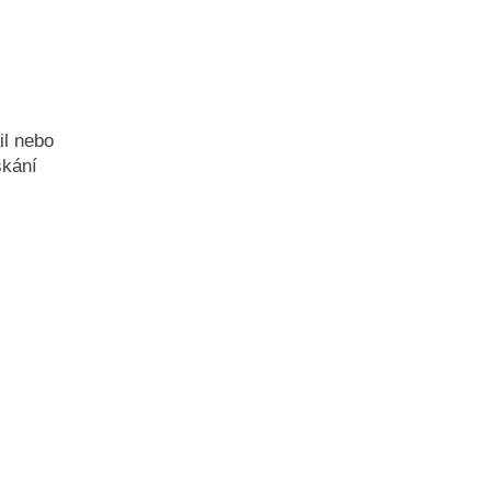
il nebo
skání