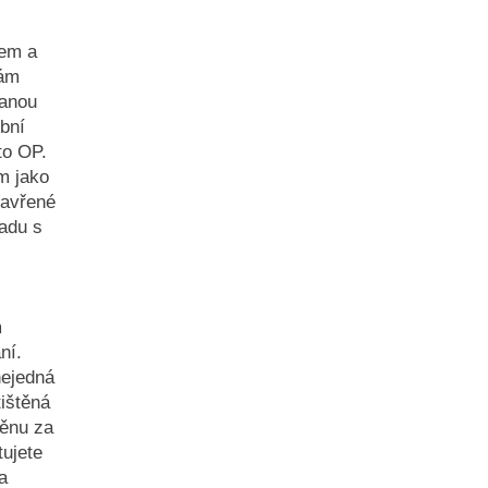
lem a
Vám
nanou
bní
to OP.
m jako
zavřené
adu s
m
ní.
nejedná
ištěná
měnu za
ujete
a