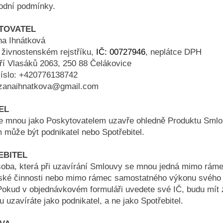
odní podmínky.
YTOVATEL
na Ihnátková
 živnostenském rejstříku,
IČ: 00727946
, neplátce DPH
tří Vlasáků 2063, 250 88 Čelákovice
číslo: +420776138742
zanaihnatkova@gmail.com
TEL
se mnou jako Poskytovatelem uzavře ohledně Produktu Smlo
 může být podnikatel nebo Spotřebitel.
EBITEL
soba, která při uzavírání Smlouvy se mnou jedná mimo rám
lské činnosti nebo mimo rámec samostatného výkonu svého
Pokud v objednávkovém formuláři uvedete své IČ, budu mít 
 uzavíráte jako podnikatel, a ne jako Spotřebitel.