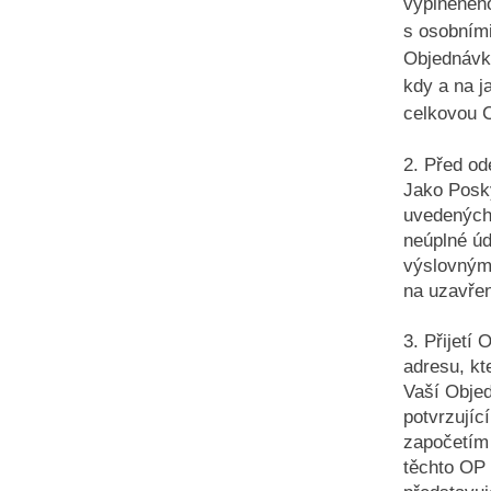
vyplněného
s osobními
Objednávka
kdy a na j
celkovou
2. Před od
Jako Posky
uvedených
neúplné úd
výslovným 
na uzavře
3. Přijetí
adresu, kt
Vaší Obje
potvrzujíc
započetím 
těchto OP 