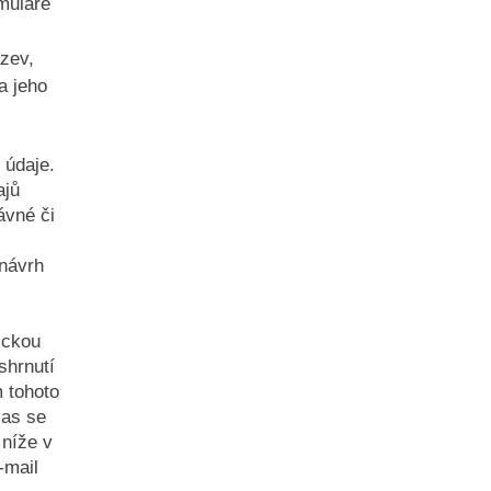
muláře
zev,
a jeho
 údaje.
ajů
ávné či
 návrh
ickou
shrnutí
 tohoto
las se
 níže v
-mail