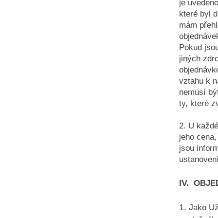
je uvedeno
které byl 
mám přehle
objednávek
Pokud jsou
jiných zdr
objednávk
vztahu k 
nemusí být
ty, které 
2. U každé
jeho cena,
jsou infor
ustanovení
IV.
OBJE
1. J
ako Už