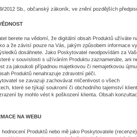
9/2012 Sb., občanský zákoník, ve znění pozdějších předpis
OVĚDNOST
tel berete na vědomí, že digitální obsah Produktů užíváte n
ziko a že závisí pouze na Vás, jakým způsobem informace vy
výsledků dosáhnete. Jako Poskytovatel neodpovídám za Vaš
které v souvislosti s užíváním Produktu zaznamenáte, ani 
t za jakoukoli případnou majetkovou či nemajetkovou újmu
obsah Produktů nenahrazuje zdravotní péči.
tovatel se zavazuji zachovávat mlčenlivost o všech
ech, které se týkají soukromí či obchodního tajemství klient
ozrazení by mohlo vést k poškození klienta. Obsah konzultac
RMACE NA WEBU
i hodnocení Produktů nebo mě jako Poskytovatele (recenze)