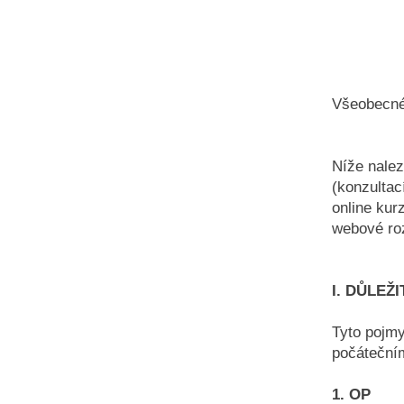
Všeobecné
Níže nalez
(konzultací
online kur
webové ro
I. DŮLEŽ
Tyto pojmy
počáteční
1. OP