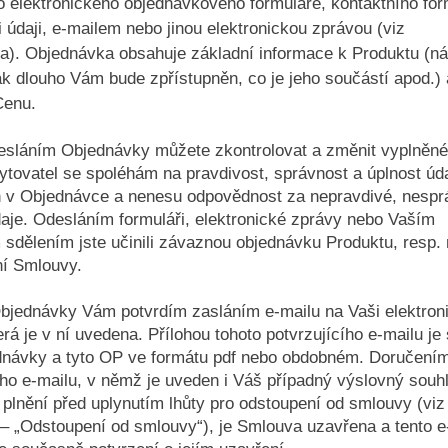
 elektronického objednávkového formuláře, kontaktního for
 údaji, e-mailem nebo jinou elektronickou zprávou (viz
). Objednávka obsahuje základní informace k Produktu (ná
ak dlouho Vám bude zpřístupněn, co je jeho součástí apod.) 
 Cenu.
esláním Objednávky můžete zkontrolovat a změnit vyplněné
tovatel se spoléhám na pravdivost, správnost a úplnost úd
 v Objednávce a nenesu odpovědnost za nepravdivé, nespr
aje. Odesláním formuláři, elektronické zprávy nebo Vaším
sdělením jste učinili závaznou objednávku Produktu, resp.
ní Smlouvy.
 Objednávky Vám potvrdím zasláním e-mailu na Vaši elektron
erá je v ní uvedena. Přílohou tohoto potvrzujícího e-mailu je 
dnávky a tyto OP ve formátu pdf nebo obdobném. Doručením
ího e-mailu, v němž je uveden i Váš případný výslovný souh
plnění před uplynutím lhůty pro odstoupení od smlouvy (viz
– „Odstoupení od smlouvy“), je Smlouva uzavřena a tento e