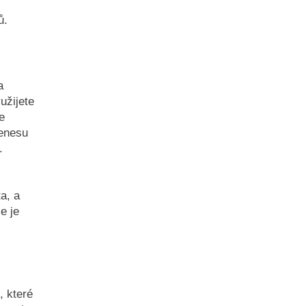
ů.
a
užijete
e
nenesu
.
a, a
e je
, které