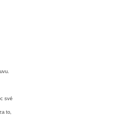
uvu.
ec své
za to,