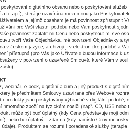
UVA
poskytování digitálního obsahu nebo o poskytování služeb
í a terapií), která je uzavírána mezi mnou jako Poskytovate
Uživatelem a jejímž obsahem je má povinnost zpřístupnit 
užívání pro Vaši vlastní potřebu nebo Vám poskytnout sjed
Vaše povinnost zaplatit mi Cenu nebo poskytnout mi své oso
ouvu tvoří Vaše Objednávka, mé potvrzení Objednávky a ty
na v českém jazyce, archivuji ji v elektronické podobě a Vá
není přístupná (pro Vás jako Uživatele budou informace k u
bsaženy v potvrzení o uzavřené Smlouvě, které Vám v soul
zašlu).
UKT
, webinář, e-book, digitální album a jiný produkt s digitální
který je předmětem Smlouvy uzavírané přes Webové rozhra
to produkty jsou poskytovány výhradně v digitální podobě; 
í hmotného zboží na fyzickém nosiči (např. CD, USB nebo t
odukt může být buď úplatný (kdy Cena představuje moji od
ní), nebo bezúplatný – zdarma (kdy namísto Ceny mi poskyt
 údaje). Produktem se rozumí i poradenské služby (terapie 