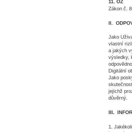
11. OZ
Zákon č. 8
II. ODP
Jako Uživa
vlastní ri
a jakých 
výsledky, 
odpovědnos
Digitální 
Jako posky
skutečnost
jejichž pr
důvěrný.
III.
INFO
1. Jakékol