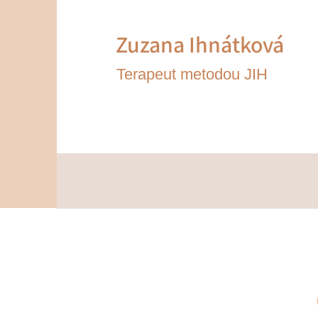
Zuzana Ihnátk
ová
Terapeut metodou JIH