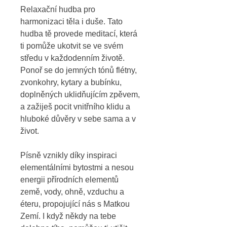
Relaxační hudba pro 
harmonizaci těla i duše. Tato 
hudba tě provede meditací, která 
ti pomůže ukotvit se ve svém 
středu v každodenním životě. 
Ponoř se do jemných tónů flétny, 
zvonkohry, kytary a bubínku, 
doplněných uklidňujícím zpěvem, 
a zažiješ pocit vnitřního klidu a 
hluboké důvěry v sebe sama a v 
život.
Písně vznikly díky inspiraci 
elementálními bytostmi a nesou 
energii přírodních elementů 
země, vody, ohně, vzduchu a 
éteru, propojující nás s Matkou 
Zemí. I když někdy na tebe 